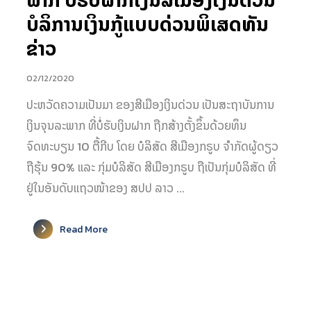
ພາກ ບໍ່ຮັບຝາກເງິນສີເມືອງເງິນດ່ວນ
ບໍລິການເງິນກູ້ແບບດ່ວນພິເສດທັນ
ຂ່າວ
02/12/2020
ປະຫວັດຄວາມເປັນມາ ຂອງສີເມືອງເງິນດ່ວນ ເປັນສະຖາບັນການ
ເງິນຈຸນລະພາກ ທີ່ບໍ່ຮັບເງິນຝາກ ຖືກສ້າງຕັ້ງຂຶ້ນດ້ວຍທຶນ
ຈົດທະບຽນ 10 ຕື້ກີບ ໂດຍ ບໍລິສັດ ສີເມືອງກຣູບ ຈຳກັດຜູ້ດຽວ
ຖືຮຸ້ນ 90% ແລະ ກຸ່ມບໍລິສັດ ສີເມືອງກຣູບ ຖືເປັນກຸ່ມບໍລິສັດ ທີ່
ຢູ່ໃນອັນດັບແຖວໜ້າຂອງ ສປປ ລາວ ...
Read More