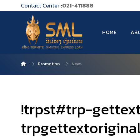
Contact Center :
021-411888
HOME
AB
Promotion
News
!trpst#trp-gettex
trpgettextorigina