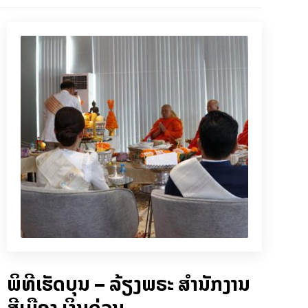
ພິທີເຮັດບຸນ – ລ້ຽງພຣະ ສຳນັກງານ