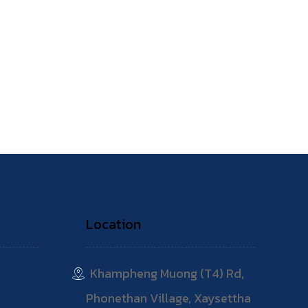
Location
Khampheng Muong (T4) Rd,
Phonethan Village, Xaysettha