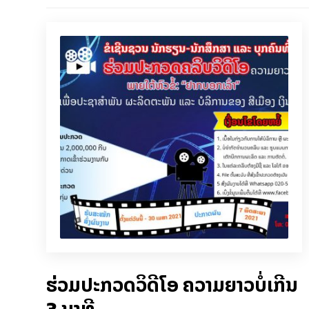
ຮ່ວມປະກວດວິດີໂອ ຄວາມຍາວບໍ່ເກີນ