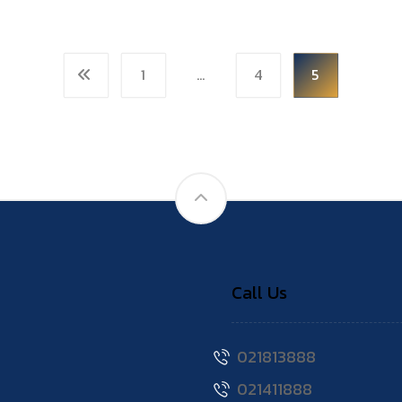
1
…
4
5
Call Us
021813888
021411888