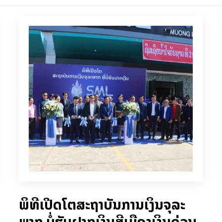
ພິທີເປີດໂຕສະຖາບັນການເງິນຈຸລະ