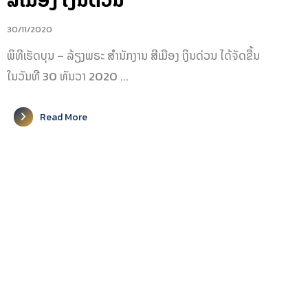
ສີເມືອງ ເງິນດ່ວນ
30/11/2020
ພິ​ທີ​ເຮັດ​ບຸນ – ລ້ຽງ​ພ​ຣະ ສຳນັກງານ ສີເມືອງ ເງິນດ່ວນ ໄດ້​ຈັດ​ຂື້ນ​
ໃນ​ວັນ​ທີ 30 ທັນ​ວາ 2020 ...
Read More