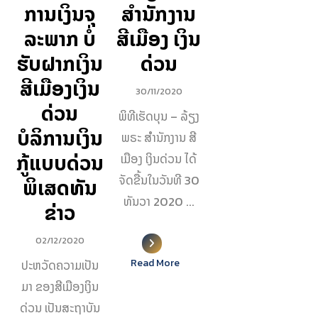
ການເງິນຈຸ
ສຳນັກງານ
ລະພາກ ບໍ່
ສີເມືອງ ເງິນ
ຮັບຝາກເງິນ
ດ່ວນ
ສີເມືອງເງິນ
30/11/2020
ດ່ວນ
ພິ​ທີ​ເຮັດ​ບຸນ – ລ້ຽງ​
ບໍລິການເງິນ
ພ​ຣະ ສຳນັກງານ ສີ
ກູ້ແບບດ່ວນ
ເມືອງ ເງິນດ່ວນ ໄດ້​
ຈັດ​ຂື້ນ​ໃນ​ວັນ​ທີ 30
ພິເສດທັນ
ທັນ​ວາ 2020 ...
ຂ່າວ
02/12/2020
Read More
ປະຫວັດຄວາມເປັນ
ມາ ຂອງສີເມືອງເງິນ
ດ່ວນ ເປັນສະຖາບັນ