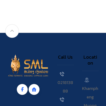
Call Us
Locati
on
0218138
Khamph
88
eng
Muong