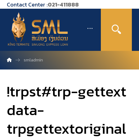
Contact Center :
021-411888
smladmin
!trpst#trp-gettext
data-
trpgettextoriginal