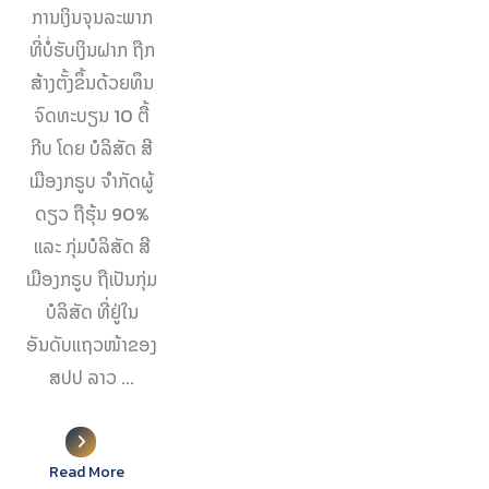
ການເງິນຈຸນລະພາກ
ທີ່ບໍ່ຮັບເງິນຝາກ ຖືກ
ສ້າງຕັ້ງຂຶ້ນດ້ວຍທຶນ
ຈົດທະບຽນ 10 ຕື້
ກີບ ໂດຍ ບໍລິສັດ ສີ
ເມືອງກຣູບ ຈຳກັດຜູ້
ດຽວ ຖືຮຸ້ນ 90%
ແລະ ກຸ່ມບໍລິສັດ ສີ
ເມືອງກຣູບ ຖືເປັນກຸ່ມ
ບໍລິສັດ ທີ່ຢູ່ໃນ
ອັນດັບແຖວໜ້າຂອງ
ສປປ ລາວ ...
Read More