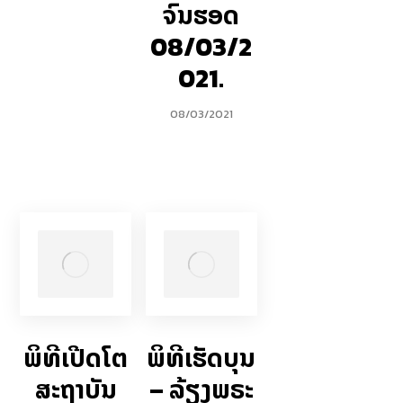
ຈົນຮອດ
08/03/2
021.
08/03/2021
ພິທີເປີດໂຕ
ພິທີເຮັດບຸນ
ສະຖາບັນ
– ລ້ຽງພຣະ