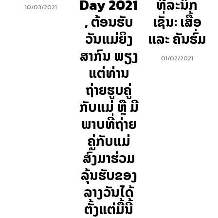
Day 2021
ທີ່ລະນຶກ
10/03/2021
, ຕ້ອນຮັບ
ເຊັ່ນ: ເສື້ອ
ວັນແມ່ຍິງ
ແລະ ຄັນຮົ່ມ
ສາກົນ ພຽງ
01/02/2021
ແຕ່ທ່ານ
ຖ່າຍຮູບຄູ່
ກັບແມ່ ຫຼື ມີ
ພາບທີ່ຖ່າຍ
ຄູ່ກັບແມ່
ສົ່ງມາຮ່ວມ
ລຸ້ນຮັບຂອງ
ລາງວັນໄດ້
ຕັ້ງແຕ່ມື້ນີ້