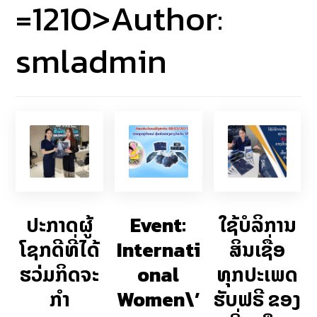
=1210>Author:
smladmin
ປະກາດຜູ້
Event:
ໃຊ້ບໍລິການ
ໂຊກດີທີ່ໄດ້
Internati
ສິນເຊື່ອ
ຮວ່ມກິດຈະ
onal
ທຸກປະເພດ
ກໍາ
Women\’
ຮັບຟຣີ ຂອງ