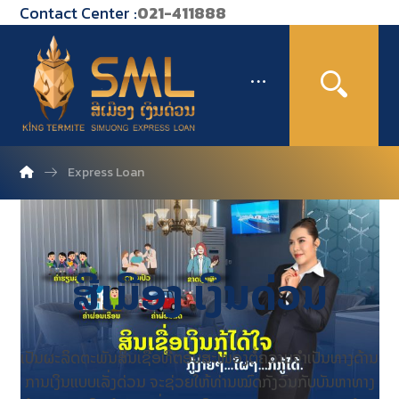
Contact Center :
021-411888
Express Loan
ສີເມືອງ
ເງິນດ່ວນ
ເປັນຜະລິດຕະພັນສິນເຊື່ອທີ່ຕອບສະໜອງຕໍ່ຄວາມຈຳເປັນທາງດ້ານ
ການເງິນແບບເລັ່ງດ່ວນ ຈະຊ່ວຍໃຫ້ທ່ານໝົດກັງວົນກັບບັນຫາທາງ