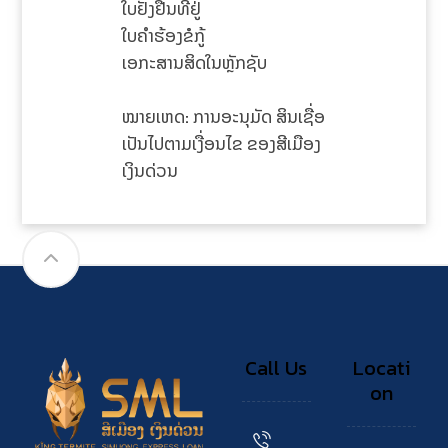
ໃບຢັ້ງຢືນທີ່ຢູ່
ໃບຄໍາຮ້ອງຂໍກູ້
ເອກະສານສິດໃນຫຼັກຊັບ
ໝາຍເຫດ: ການອະນຸມັດ ສິນເຊື່ອ
ເປັນໄປຕາມເງື່ອນໄຂ ຂອງສີເມືອງ
ເງິນດ່ວນ
Call Us
Locati
on