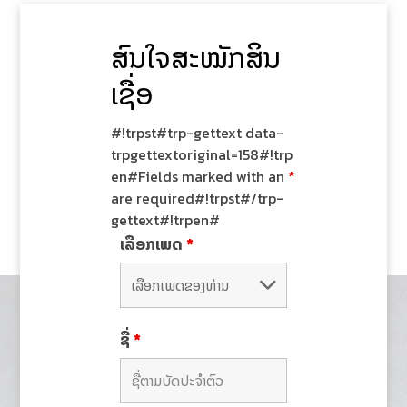
ສົນໃຈສະໝັກສິນ
ເຊື່ອ
#!trpst#trp-gettext data-
trpgettextoriginal=158#!trp
en#Fields marked with an
*
are required#!trpst#/trp-
gettext#!trpen#
ເລືອກເພດ
*
ຊື່
*