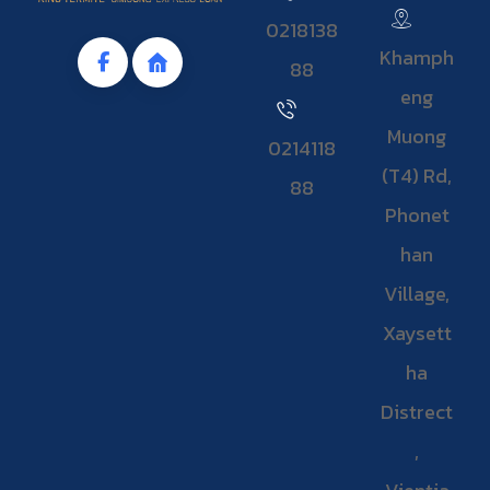
0218138
Khamph
88
eng
Muong
0214118
(T4) Rd,
88
Phonet
han
Village,
Xaysett
ha
Distrect
,