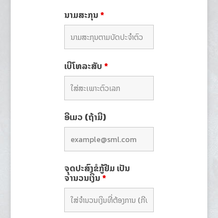
ນາມສະກຸນ
*
ເບີໂທລະສັບ
*
ອີເມວ (ຖ້າມີ)
ຈຸດປະສົງຂໍກູ້ຢືມ ເປັນ
ຈຳນວນເງິນ
*