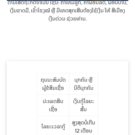
ດ້ານເສດຖະກິດຈຳເປັນ ເຊັ່ນ: ຄ່າເທີມລູກ, ຄ່າຜ່ອນລົດ, ຜ່ອນບ້ານ,
ເງິນຂາດມື, ເຂົ້າໂຮງໝໍ ຫຼື ມີເຫດສຸກເສີນຕ້ອງໃຊ້ເງິນ ໃຫ້ ສີເມືອງ
ເງິນດ່ວນ ຊ່ວຍທ່ານ.
ຄຸນນະສົມບັດ
ບຸກຄົນ ຫຼື
ຜູ້ຂໍສິນເຊື່ອ
ນິຕິບຸກຄົນ
ປະເພດສິນ
ເງິນກູ້ໄລຍະ
ເຊື່ອ
ສັ້ນ
ສູງສຸດບໍ່ເກີນ
ໄລຍະເວລາກູ້
12 ເດືອນ