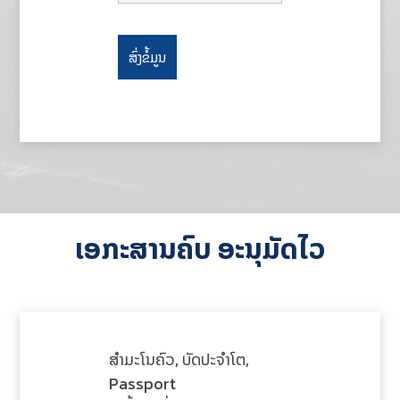
ເອກະສານຄົບ ອະນຸມັດໄວ
ສໍາມະໂນຄົວ,​ ບັດປະຈໍາໂຕ,
Passport