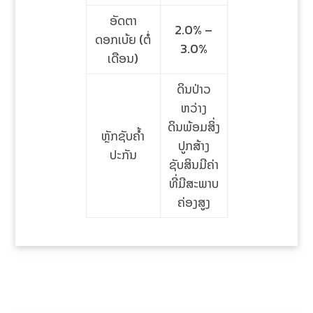
ອັດຕາ
2.0% –
ດອກເບ້ຍ (ຕໍ່
3.0%
ເດືອນ)
ດິນປ່າວ
ຫວ່າງ
ດິນພ້ອມສິ່ງ
ຫຼັກຊັບຄໍ້າ
ປູກສ້າງ
ປະກັນ
ຊັບສິນມີຄ່າ
ທີ່ມີສະພາບ
ຄ່ອງສູງ