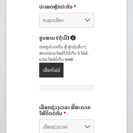
ປະເພດຫຼັກປະກັນ
*
ຮູບພາບ (ຖ້າມີ)
ຖ່າຍຮູບໃບຕາດິນ ຫຼື ຫຼັກຊັບອື່ນໆ.
ສາມາດແນບໄຟລ໌ໄດ້ບໍ່ເກີນ 5 ໄຟລ໌,
ແຕ່ລະໄຟລ໌ບໍ່ເກີນ 5MB.
ເລືອກໄຟລ໌
ເລືອກຊ່ວງເວລາ ທີ່ສະດວກ
ໃຫ້ຕິດຕໍ່ກັບ
*