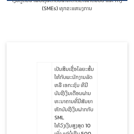
ເງິນກູ້ດ່ວນ ເພື່ອທຸລະກິດວິສາຫະກິດຂະໜາດນ້ອຍ ແລະ ກາງ
(SMEs) ທຸກຂະແຫນງການ
ເປັນສິນເຊື່ອໄລຍະສັ້ນ
ໃຫ້ກັບພະນັກງານລັດ
ຫລື ເອກະຊົນ ທີມີ
ບັນຊີເງິນເດືອນຜ່ານ
ທະນາຄານທີ່ມີສັນຍາ
ຫັກບັນຊີເງິນຝາກກັບ
SML
ໃຫ້ວົງເງິນສູງສຸດ 10
ເທົ່າ ແຕ່ບໍ່ເກີນ 500