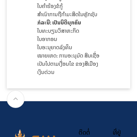
ໃບຄໍາຮ້ອງຂໍກູ້
ສໍາເນົາການຖືກໍາມະສິດໃນຫຼັກຊັບ
ກໍລະນີ: ເປັນນິຕິບຸກຄົນ
ໃບທະບຽນວິສາຫະກິດ
ໃບອາກອນ
ໃບອະນຸຍາດລົງທຶນ
ໝາຍເຫດ: ການອະນຸມັດ ສິນເຊື່ອ
ເປັນໄປຕາມເງື່ອນໄຂ ຂອງສີເມືອງ
ເງິນດ່ວນ
ຕິດຕໍ່
ທີ່ຢູ່