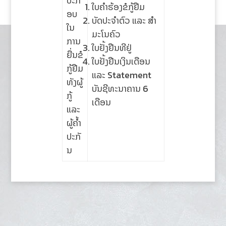
ປະກ
ໃບຄໍາຮ້ອງຂໍກູ້ຢືມ
ອບ
ບັດປະຈໍາຕົວ ແລະ ສໍາ
ໃນ
ມະໂນຄົວ
ການ
ໃບຢັ້ງຢືນທີຢູ່
ຍື່ນຂໍ
ໃບຢັ້ງຢືນເງິນເດືອນ
ກູ້ຢືມ
ແລະ Statement
ທັງຜູ້
ບັນຊີທະນາຄານ 6
ກູ້
ເດືອນ
ແລະ
ຜູ້ຄໍ້າ
ປະກັ
ນ