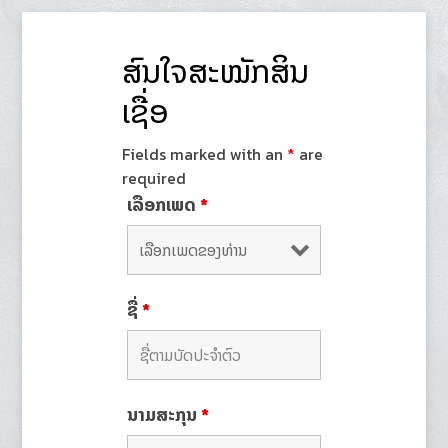
ສົນໃຈສະໝັກສິນ
ເຊື່ອ
Fields marked with an
*
are
required
ເລືອກເພດ
*
ຊື່
*
ນາມສະກຸນ
*