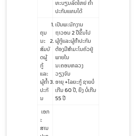
ທະບຽນລົດໃຫຍ່ ຄໍ້າ
ປະກັນແທນໄດ້
ເປັນພະນັກງານ
ຄຸນ
ຖາວອນ 2 ປີຂຶ້ນໄປ
ນະ
ຜູ້ກູ້ແລະຜູ້ຄ້ໍາປະກັນ
ສົມບັ
ຕ້ອງມີສໍາມະໂນຄົວຢູ່
ດຜູ້
ພາຍໃນ
ກູ້
ນະຄອນຫລວງ
ແລະ
ວຽງຈັນ
ຜູ້ຄໍ້າ
ອາຍຸ +ໄລຍະກູ້ ຊາຍບໍ່
ປະກັ
ເກີນ 60 ປີ, ຍິງ ບໍ່ເກີນ
ນ
55 ປີ
ເອກ
ະ
ສານ