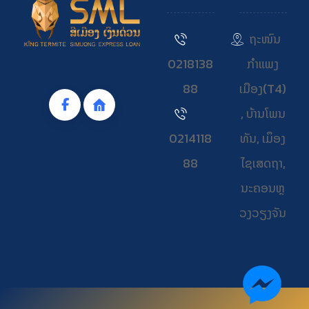
ຖະໜົນ
0218138
ກຳແພງ
88
ເມືອງ(T4)
, ບ້ານໂພນ
0214118
ທັນ, ເມຶອງ
88
ໄຊເສດຖາ,
ນະຄອນຫຼ
ວງວຽງຈັນ