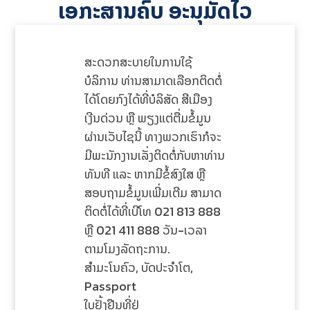
ເອກະສານຄົບ ອະນຸມັດໄວ
ສະດວກສະບາຍໃນການໃຊ້
ບໍລິການ ທ່ານສາມາດເລືອກຕິດຕໍ່
ໄດ້ໂດຍກົງໄດ້ທີ່ບໍລິສັດ ສີເມືອງ
ເງີນດ່ວນ ຫຼື ພຽງແຕ່ຕື່ມຂໍ້ມູນ
ຜ່ານເວັບໄຊນີ້ ທາງພວກເຮົາກໍຈະ
ມີພະນັກງານເລັ່ງຕິດຕໍ່ກັບຫາທ່ານ
ທັນທີ ແລະ ຫາກມີຂໍ້ສົງໃສ ຫຼື
ສອບຖາມຂໍ້ມູນເພີ່ມເຕີມ ສາມາດ
ຕິດຕໍ່ໄດ້ທີ່ເບີໂທ 021 813 888
ຫຼື 021 411 888 ວັນ-ເວລາ
ຕາມໂມງລັດຖະການ.
ສໍາມະໂນຄົວ,​ ບັດປະຈໍາໂຕ,
Passport
ໃບຢັ້ງຢືນທີ່ຢູ່