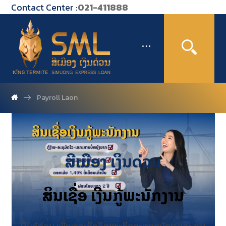
Contact Center :
021-411888
Payroll Laon
ສີເມືອງ
ເງິນດ່ວນ
ສິນເຊື່ອ ເງີນກູ້ພະນັກງານ