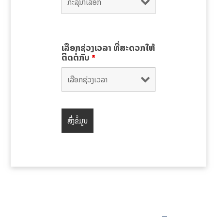
ເລືອກຊ່ວງເວລາ ທີ່ສະດວກໃຫ້
ຕິດຕໍ່ກັບ
*