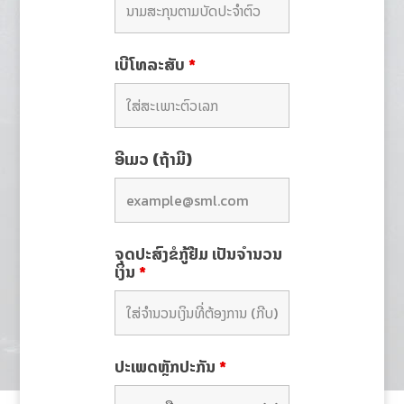
ເບີໂທລະສັບ
*
ອີເມວ (ຖ້າມີ)
ຈຸດປະສົງຂໍກູ້ຢືມ ເປັນຈຳນວນ
ເງິນ
*
ປະເພດຫຼັກປະກັນ
*