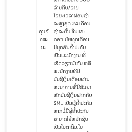
ລ້ານກີບ/ລາຍ
ໄລຍະເວລາຜ່ອນຊໍາ
ລະສູງສຸດ 24 ເດືອນ
ຄຸນລັ
ຊໍາລະຕົ້ນທຶນແລະ
ກສະ
ດອກເບ້ຍທຸກເດືອນ
ນະ
ມີບຸກຄົນຄ້ຳປະກັນ
ເປັນພະນັກງານ ທີ່
ເຮັດວຽກນໍາກັນ ຫລື
ພະນັກງານທີ່ມີ
ບັນຊີເງິນເດືອນຜ່ານ
ທະນາຄານທີ່ມີສັນຍາ
ຫັກບັນຊີເງິນຝາກກັບ
SML ເປັນຜູ້ຄ້ຳປະກັນ
ຫາກບໍ່ມີຜູ້ຄໍ້າປະກັນ
ສາມາດໃຊ້ຫລັກຊັບ
ເປັນໃບຕາດິນ,ໃບ