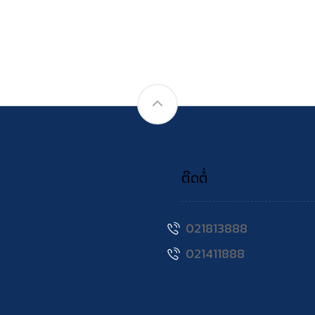
ຕິດຕໍ່
021813888
021411888