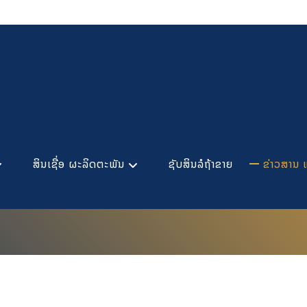
ສິນເຊື່ອ ຜະລິດຕະພັນ
ຊັບສິນລໍຖ້າຂາຍ
ຂ່າວສານ 