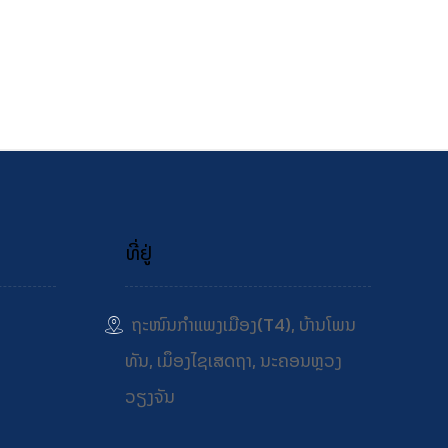
ທີ່ຢູ່
ຖະໜົນກຳແພງເມືອງ(T4), ບ້ານໂພນ
ທັນ, ເມຶອງໄຊເສດຖາ, ນະຄອນຫຼວງ
ວຽງຈັນ