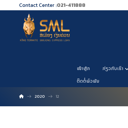
Contact Center :
021-411888
ໜ້າຫຼັກ
ກ່ຽວກັບເຮົາ
ຕິດຕໍ່ພົວພັນ
2020
12