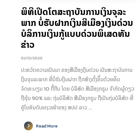
ພິທີເປີດໂຕສະຖາບັນການເງິນຈຸລະ
ພາກ ບໍ່ຮັບຝາກເງິນສີເມືອງເງິນດ່ວນ
ບໍລິການເງິນກູ້ແບບດ່ວນພິເສດທັນ
ຂ່າວ
02/12/2020
ປະຫວັດຄວາມເປັນມາ ຂອງສີເມືອງເງິນດ່ວນ ເປັນສະຖາບັນການ
ເງິນຈຸນລະພາກ ທີ່ບໍ່ຮັບເງິນຝາກ ຖືກສ້າງຕັ້ງຂຶ້ນດ້ວຍທຶນ
ຈົດທະບຽນ 10 ຕື້ກີບ ໂດຍ ບໍລິສັດ ສີເມືອງກຣູບ ຈຳກັດຜູ້ດຽວ
ຖືຮຸ້ນ 90% ແລະ ກຸ່ມບໍລິສັດ ສີເມືອງກຣູບ ຖືເປັນກຸ່ມບໍລິສັດ ທີ່
ຢູ່ໃນອັນດັບແຖວໜ້າຂອງ ສປປ ລາວ ...
Read More