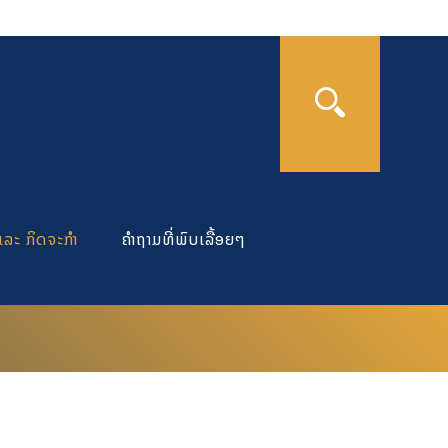
ແລະ ກິດຈະກຳ
ຄຳຖາມທີ່ພົບເລື້ອຍໆ