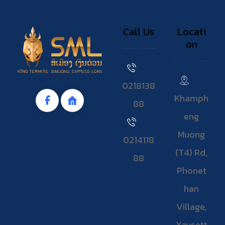
Call Us
Locati
on
0218138
Khamph
88
eng
Muong
0214118
(T4) Rd,
88
Phonet
han
Village,
Xaysett