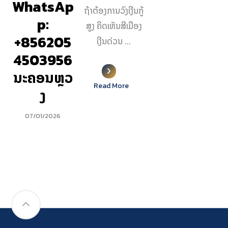
WhatsAp
ຖ້າຕ້ອງການວົງເງີນກູ້
p:
ສູງ ຄິດເຫັນສີເມືອງ
+856205
ເງີນດ່ວນ ...
4503956
ນະຄອນຫຼວ
Read More
ງ
07/01/2026