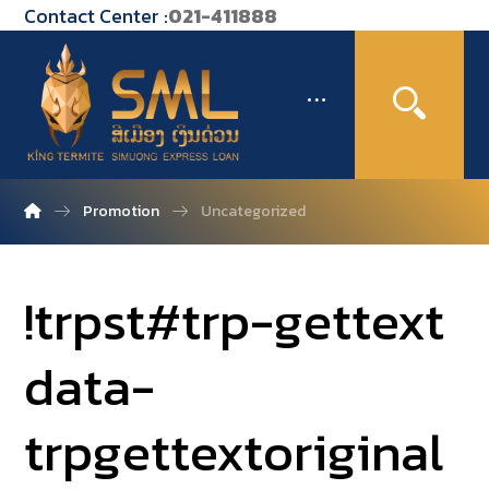
Contact Center :
021-411888
Promotion
Uncategorized
!trpst#trp-gettext
data-
trpgettextoriginal