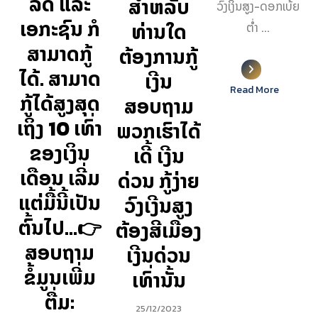
ລັດ ແລະ
ສຳຫລັບ
ວົງເງິນສູງ-ດອກເບ້ຍ
ເອກະຊົນ ກໍ
ທ່ານໃດ
ຕ່ຳ ...
ສາມາດກູ້
ຕ້ອງການກູ້
ໄດ້. ສາມາດ
ເງີນ
Read More
ກູ້ໄດ້ສູງສຸດ
ສອບຖາມ
ເຖິງ 10 ເທົ່າ
ພວກເຮົາໄດ້
ຂອງເງິນ
ເດີ້ ເງີນ
ເດືອນ ເລີ່ມ
ດ່ວນ ກູ້ງ່າຍ
ແຕ່ມື້ນີ້ເປັນ
ວົງເງີນສູງ
ຕົ້ນໄປ…👉
ຕ້ອງສີເມືອງ
ສອບຖາມ
ເງີນດ່ວນ
ຂໍ້ມູນເພີ່ມ
ເທົ່ານັ້ນ
ຕື່ມ:
25/12/2023