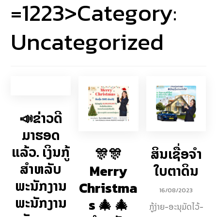
=1223>Category:
Uncategorized
📣ຂ່າວດີ
ມາຮອດ
ແລ້ວ. ເງິນກູ້
🎊🎊
ສິນເຊື່ອຈຳ
ສຳຫລັບ
Merry
ໃບຕາດິນ
ພະນັກງານ
Christma
16/08/2023
ພະນັກງານ
s 🎄 🎄
ກູ້ງ່າຍ-ອະນຸມັດໄວ້-