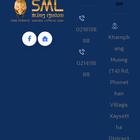
on
0218138
Khamph
88
eng
Muong
0214118
(T4) Rd,
88
Phonet
han
Village,
Xaysett
ha
Distrect