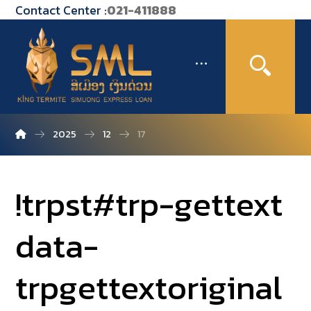
Contact Center :
021-411888
2025
12
17
!trpst#trp-gettext
data-
trpgettextoriginal