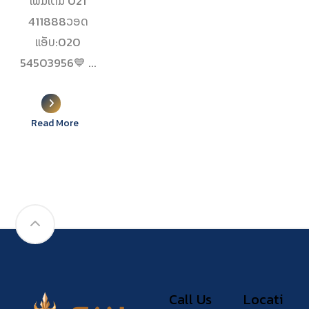
ເພິ່ມເຕີ່ມ 021
411888ວອດ
ແອັບ:020
54503956💙 ...
Read More
Call Us
Locati