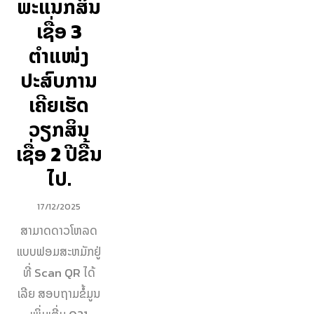
ພະແນກສິນ
ເຊື່ອ 3
ຕຳແໜ່ງ
ປະສົບການ
ເຄີຍເຮັດ
ວຽກສິນ
ເຊື່ອ 2 ປີຂື້ນ
ໄປ.
17/12/2025
ສາມາດດາວໂຫລດ
ແບບຟອມສະຫມັກຢູ່
ທີ່ Scan QR ໄດ້
ເລີຍ ສອບຖາມຂໍ້ມູນ