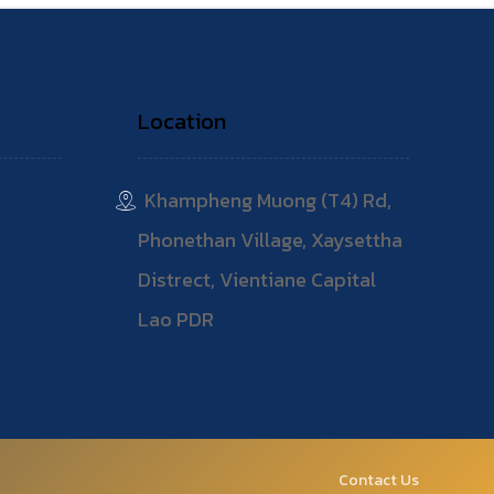
Location
Khampheng Muong (T4) Rd,
Phonethan Village, Xaysettha
Distrect, Vientiane Capital
Lao PDR
Contact Us