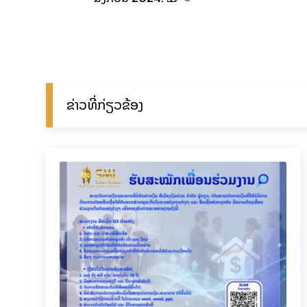
ຂ່າວທີ່ກ່ຽວຂ້ອງ