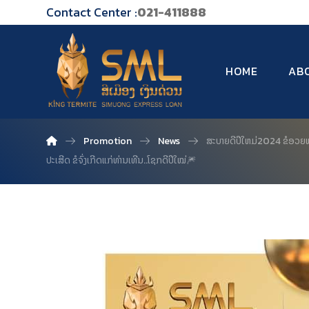
Contact Center :
021-411888
HOME
AB
Promotion
News
ສະບາຍດີປີໃຫມ່2024 ຂໍອວຍພ
ປະເສີດ ຂໍຈົ່ງເກີດແກ່ທ່ານເທີນ..ໂຊກດີປີໃໝ່🎆