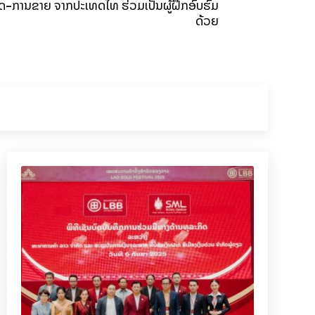
ດ-ການຂາຍ ຈາກປະເທດໄທ ຮ່ວມເປັນຜູ້ຝຶກອົບຮົມ
ດ້ວຍ