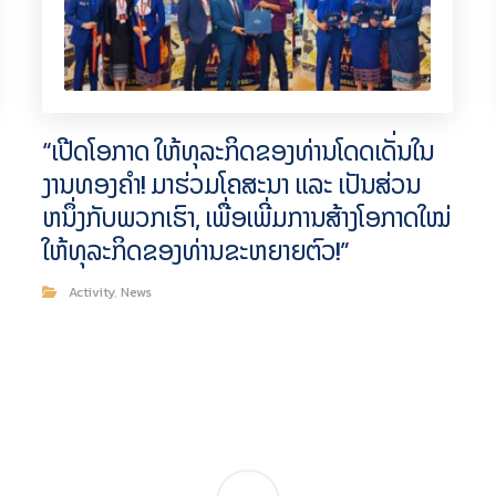
“ເປີດໂອກາດ ໃຫ້ທຸລະກິດຂອງທ່ານໂດດເດັ່ນໃນ
ງານທອງຄໍາ! ມາຮ່ວມໂຄສະນາ ແລະ ເປັນສ່ວນ
ຫນຶ່ງກັບພວກເຮົາ, ເພື່ອເພີ່ມການສ້າງໂອກາດໃໝ່
ໃຫ້ທຸລະກິດຂອງທ່ານຂະຫຍາຍຕົວ!”
Activity
,
News