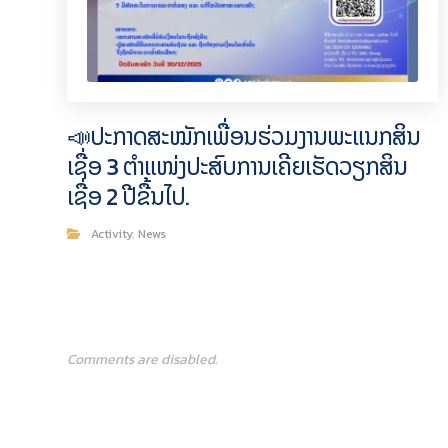
📣ປະກາດສະໝັກເພື່ອນຮ່ວມງານພະແນກສິນ
ເຊື່ອ 3 ຕຳແໜ່ງປະສົບການເຄີຍເຮັດວຽກສິນ
ເຊື່ອ 2 ປີຂື້ນໄປ.
Activity
,
News
Comments are disabled.