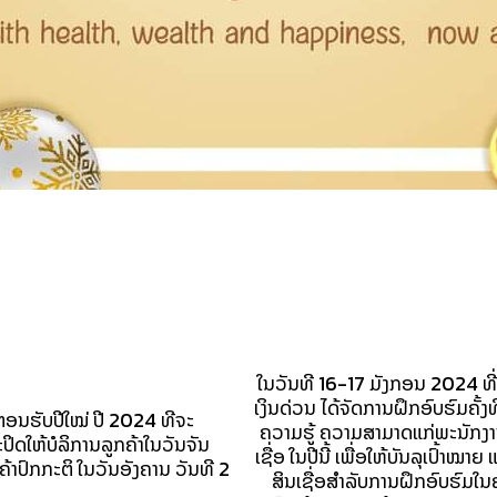
ໃນວັນທີ 16-17 ມັງກອນ 2024 ທີ່ສ
ເງິນດ່ວນ ໄດ້ຈັດການຝຶກອົບຮົມຄັ້ງທ
າຕອນຮັບປີໃໝ່ ປີ 2024 ທີຈະ
ຄວາມຮູ້ ຄວາມສາມາດແກ່ພະນັກງ
ະປິດໃຫ້ບໍລິການລູກຄ້າໃນວັນຈັນ
ເຊື່ອ ໃນປີນີ້ ເພື່ອໃຫ້ບັນລຸເປົ້າ
້າປົກກະຕິ ໃນວັນອັງຄານ ວັນທີ 2
ສິນເຊື່ອສຳລັບການຝຶກອົບຮົມໃນຄັ