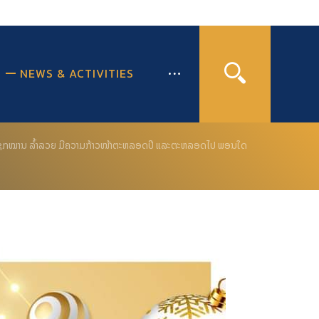
NEWS & ACTIVITIES
ແຂງ ໂຊກໝານ ລຳ້ລວຍ ມີຄວາມກ້າວໜ້າຕະຫລອດປີ ແລະຕະຫລອດໄປ ພອນໃດ