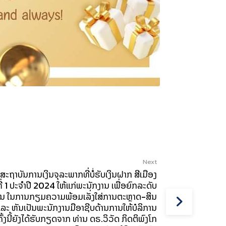
Next
ະຖາບັນການເງິນຈຸລະພາກທີ່ບໍ່ຮັບເງິນຝາກ ສີເມືອງ
ີ່ 1 ປະຈໍາປີ 2024 ໃຫ້ແກ່ພະນັກງານ ເພື່ອຍົກລະດັບ
ານ ໃນການກຽມຄວາມພ້ອມເລັ່ງໃສ່ການຕະຫຼາດ-ສິນ
ໝາຍ ແລະ ຫັນເປັນພະນັກງານມືອາຊີບດ້ານການໃຫ້ບໍລິການ
້ງນີ້ຍັງໄດ້ຮັບກຽດຈາກ ທ່ານ ດຣ.ວິວັດ ກິດຕິພົງໂກ