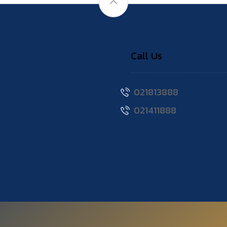
Call Us
021813888
021411888