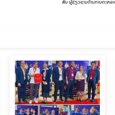
ສົນ ຜູ້ຊ່ຽວຊານດ້ານການຕະຫລາ