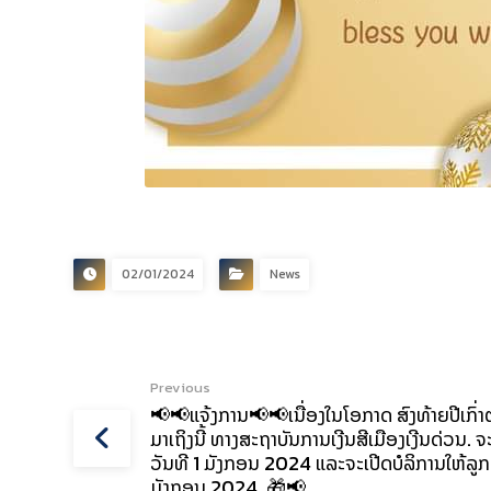
02/01/2024
News
Previous
📢📢ແຈ້ງການ📢📢ເນື່ອງໃນໂອກາດ ສົງທ້າຍປີເກົ່
ມາເຖິງນີ້ ທາງສະຖາບັນການເງີນສີເມືອງເງີນດ່ວນ. ຈ
ວັນທີ 1 ມັງກອນ 2024 ແລະຈະເປີດບໍລິການໃຫ້ລູກຄ
ມັງກອນ 2024. 🎁📢