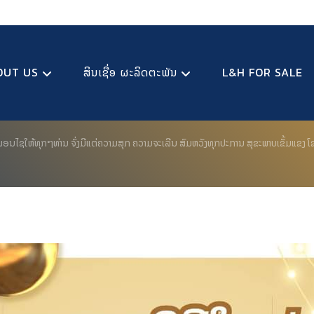
OUT US
ສິນເຊື່ອ ຜະລິດຕະພັນ
L&H FOR SALE
ອນໄຊໃຫ້ທຸກໆທ່ານ ຈົ່ງມີແຕ່ຄວາມສຸກ ຄວາມຈະເລີນ ສົມຫວັງທຸກປະການ ສຸຂະພາບເຂັ້ມ