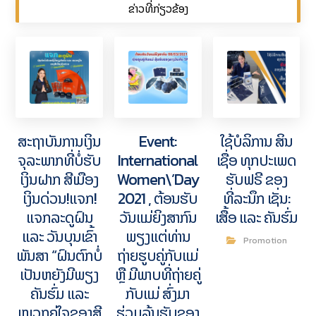
ຂ່າວທີ່ກ່ຽວຂ້ອງ
ສະຖາບັນການເງິນ
Event:
ໃຊ້ບໍລິການ ສິນ
ຈຸລະພາກທີ່ບໍ່ຮັບ
International
ເຊື່ອ ທຸກປະເພດ
ເງິນຝາກ ສີເມືອງ
Women\’Day
ຮັບຟຣີ ຂອງ
ເງິນດ່ວນ!ແຈກ!
2021 , ຕ້ອນຮັບ
ທີ່ລະນຶກ ເຊັ່ນ:
ແຈກລະດູຝົນ
ວັນແມ່ຍິງສາກົນ
ເສື້ອ ແລະ ຄັນຮົ່ມ
ແລະ ວັນບຸນເຂົ້າ
ພຽງແຕ່ທ່ານ
Promotion
ພັນສາ “ຝົນຕົກບໍ່
ຖ່າຍຮູບຄູ່ກັບແມ່
ເປັນຫຍັງມີພຽງ
ຫຼື ມີພາບທີ່ຖ່າຍຄູ່
ຄັນຮົ່ມ ແລະ
ກັບແມ່ ສົ່ງມາ
ໝວກຄູ່ໃຈຂອງສີ
ຮ່ວມລຸ້ນຮັບຂອງ