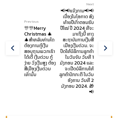
Next
📢📢ແຈ້ງການ📢📢
ເນື່ອງໃນໂອກາດ ສົງ
ທ້າຍປີເກົ່າຕອນຮັບ
Previous
🎊🎊Merry
ປີໃໝ່ ປີ 2024 ທີຈະ
Christmas 🎄
ມາເຖິງນີ້ ທາງ
🎄ສຳຫລັບທ່ານໃດ
ສະຖາບັນການເງີນສີ
ຕ້ອງການກູ້ເງີນ
ເມືອງເງີນດ່ວນ. ຈະ
ສອບຖາມພວກເຮົາ
ປິດໃຫ້ບໍລິການລູກຄ້າ
ໄດ້ເດີ້ ເງີນດ່ວນ ກູ້
ໃນວັນຈັນ ວັນທີ 1
ງ່າຍ ວົງເງີນສູງ ຕ້ອງ
ມັງກອນ 2024 ແລະ
ສີເມືອງເງີນດ່ວນ
ຈະເປີດບໍລິການໃຫ້
ເທົ່ານັ້ນ
ລູກຄ້າປົກກະຕິ ໃນວັນ
ອັງຄານ ວັນທີ 2
ມັງກອນ 2024. 🎁
📢