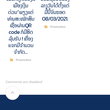
ເມືອງເງິນ
ລາງວັນໄດ້ຕັ້ງແຕ່
ດ່ວນ”ພຽງແຕ່
ມື້ນີ້ຈົນຮອດ
ທ່ານສະໝັກສິນ
08/03/2021.
ເຊື່ອຜ່ານQR
Promotion
code ກໍມີສິດ
ລຸ້ນຮັບ ! ເຄື່ອງ
ແຈກມີຈຳນວນ
ຈຳກັດ…
Promotion
Comments are disabled.