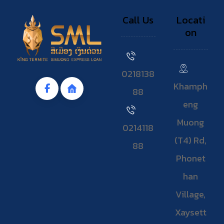
Call Us
Locati
on
0218138
Khamph
88
eng
Muong
0214118
(T4) Rd,
88
Phonet
han
Village,
Xaysett