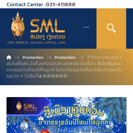
Contact Center :
021-411888
Promotion
Promotion
🎊🎊ແຈກ ແຈກ ແຈກ..!
ພົບກັນທີໄລສົດ ວັນທີ 28/12/2023 ເວລາ14:00 ເປັນຕົ້ນໄປ. ສີເມືອງເງີນດ່ວນ
ແຈກຂອງຂວັນປີໃຫມ່ໃຫ້ກັບລູກຄ້າ ໃຜຢາກໄດ້ຂອງຂວັນປີໃຫມ່ ຢ່າລືມກົດໄລສ ກົດ
ແຊຮ ປັກ📌 ໄວ້ເລີຍເດີ້🎄🎁🎁🎁🎁🎁🎁