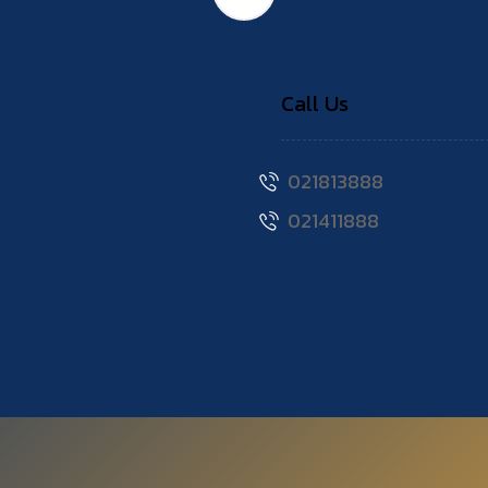
Call Us
021813888
021411888