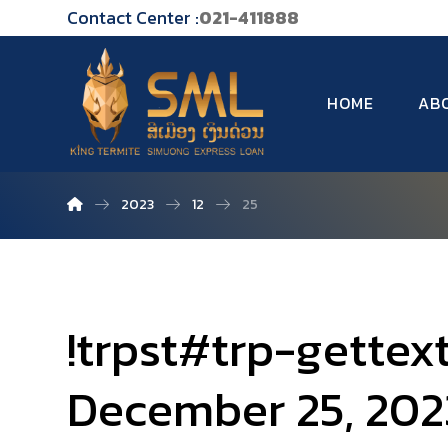
Contact Center :
021-411888
HOME
AB
2023
12
25
!trpst#trp-gettex
December 25, 202