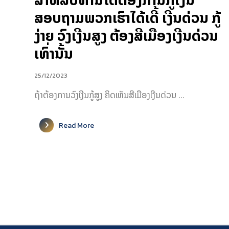
ສຳຫລັບທ່ານໃດຕ້ອງການກູ້ເງີນ
ສອບຖາມພວກເຮົາໄດ້ເດີ້ ເງີນດ່ວນ ກູ້
ງ່າຍ ວົງເງີນສູງ ຕ້ອງສີເມືອງເງີນດ່ວນ
ເທົ່ານັ້ນ
25/12/2023
ຖ້າຕ້ອງການວົງເງີນກູ້ສູງ ຄິດເຫັນສີເມືອງເງີນດ່ວນ ...
Read More