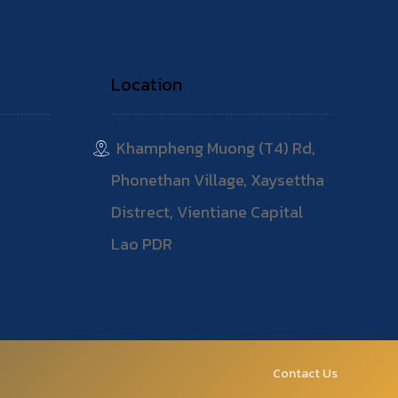
Location
Khampheng Muong (T4) Rd,
Phonethan Village, Xaysettha
Distrect, Vientiane Capital
Lao PDR
Contact Us