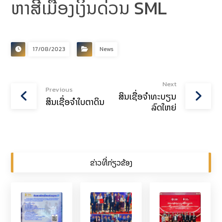
ຫາສີເມືອງເງິນດ່ວນ SML
17/08/2023
News
Next
Previous
ສິນເຊື່ອຈຳທະບຽນ
ສິນເຊື່ອຈຳໃບຕາດິນ
ລົດໃຫຍ່
ຂ່າວທີ່ກ່ຽວຂ້ອງ