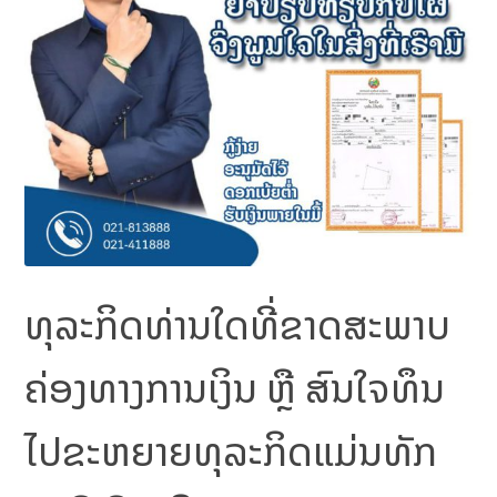
ທຸລະກິດທ່ານໃດທີ່ຂາດສະພາບ
ຄ່ອງທາງການເງິນ ຫຼື ສົນໃຈທຶນ
ໄປຂະຫຍາຍທຸລະກິດແມ່ນທັກ