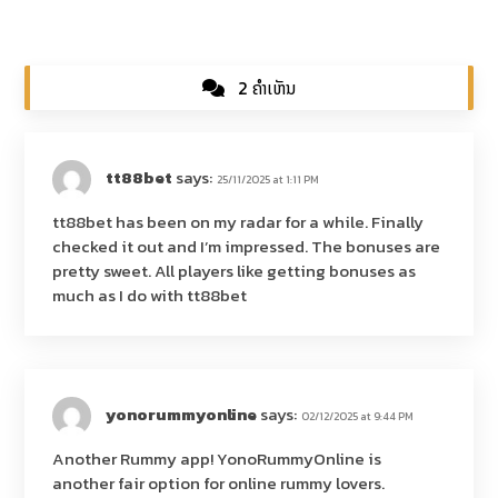
2 ຄຳເຫັນ
tt88bet
says:
25/11/2025 at 1:11 PM
tt88bet has been on my radar for a while. Finally
checked it out and I’m impressed. The bonuses are
pretty sweet. All players like getting bonuses as
much as I do with
tt88bet
yonorummyonline
says:
02/12/2025 at 9:44 PM
Another Rummy app! YonoRummyOnline is
another fair option for online rummy lovers.