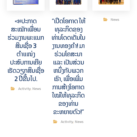
📣ປະກາດ
“ເປີດໂອກາດ ໃຫ້
News
ສະໝັກເພື່ອນ
ທຸລະກິດຂອງ
ຮ່ວມງານພະແນກ
ທ່ານໂດດເດັ່ນໃນ
ສິນເຊື່ອ 3
ງານທອງຄໍາ! ມາ
ຕຳແໜ່ງ
ຮ່ວມໂຄສະນາ
ປະສົບການເຄີຍ
ແລະ ເປັນສ່ວນ
ເຮັດວຽກສິນເຊື່ອ
ຫນຶ່ງກັບພວກ
2 ປີຂື້ນໄປ.
ເຮົາ, ເພື່ອເພີ່ມ
ການສ້າງໂອກາດ
Activity
,
News
ໃໝ່ໃຫ້ທຸລະກິດ
ຂອງທ່ານ
ຂະຫຍາຍຕົວ!”
Activity
,
News