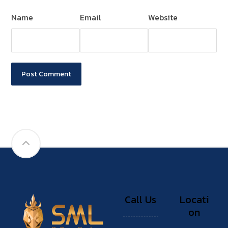
Name
Email
Website
Post Comment
Call Us
Locati
on