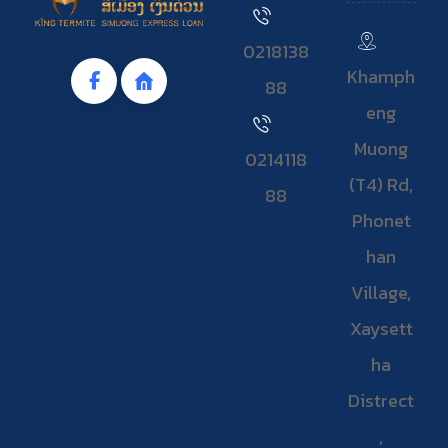
0218138
Khamph
88
eng
Muong
0214118
(T4) Rd,
88
Phonet
han
Village,
Xaysett
ha
Distrect
,