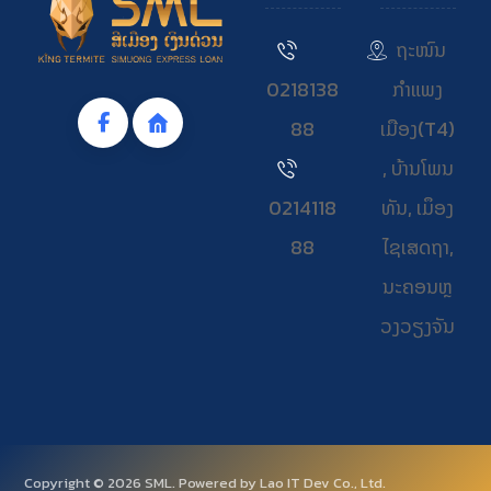
ຖະໜົນ
0218138
ກຳແພງ
88
ເມືອງ(T4)
, ບ້ານໂພນ
0214118
ທັນ, ເມຶອງ
88
ໄຊເສດຖາ,
ນະຄອນຫຼ
ວງວຽງຈັນ
Copyright © 2026 SML. Powered by Lao IT Dev Co., Ltd.