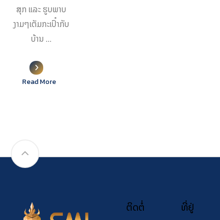
ສຸກ ແລະ ຮູບພາບ
ງາມໆເຕັມກະເປົ໋າກັບ
ບ້ານ ...
Read More
ຕິດຕໍ່
ທີ່ຢູ່