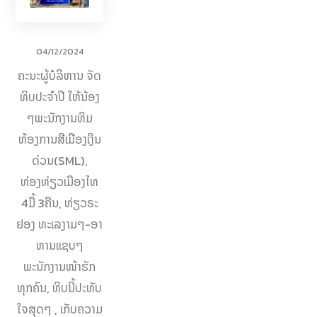
04/12/2024
ຄະນະຜູ້ບໍລິຫານ ຈັດ
ທິບປະຈຳປີ ໃຫ້ນ້ອງ
ໆພະນັກງານທິມ
ຫ້ອງການສີເມືອງເງິນ
ດ່ວນ(SML),
ທ່ອງທ່ຽວເມືອງໄທ
4ມື້ 3ຄືນ, ທ່ຽວຣະ
ຢອງ ທະເລງາມໆ-ອາ
ຫານແຊບໆ
ພະນັກງານໜ້າຮັກ
ທຸກຄົນ, ທິບນີ້ປະທັບ
ໃຈສຸດໆ , ເກັບຄວາມ