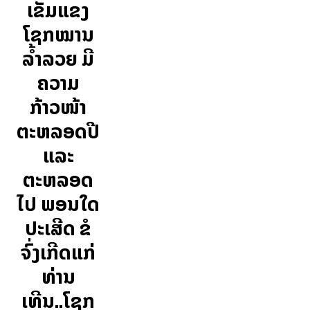
ເຂັ້ມແຂງ
ໂຊກໝານ
ລຳ້ລວຍ ມີ
ຄວາມ
ກ້າວໜ້າ
ຕະຫລອດປີ
ແລະ
ຕະຫລອດ
ໄປ ພອນໃດ
ປະເສີດ ຂໍ
ຈົ່ງເກີດແກ່
ທ່ານ
ເທີນ..ໂຊກ