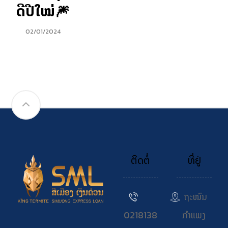
ດີປີໃໝ່🎆
02/01/2024
ຕິດຕໍ່
ທີ່ຢູ່
ຖະໜົນ
0218138
ກຳແພງ