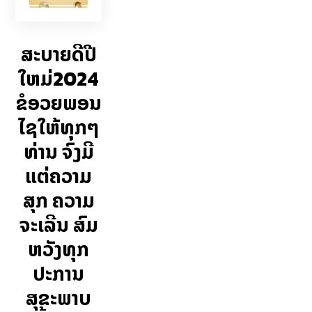
ສະບາຍດີປີ
ໃຫມ່2024
ຂໍອວຍພອນ
ໄຊໃຫ້ທຸກໆ
ທ່ານ ຈົ່ງມີ
ແຕ່ຄວາມ
ສຸກ ຄວາມ
ຈະເລີນ ສົມ
ຫວັງທຸກ
ປະການ
ສຸຂະພາບ