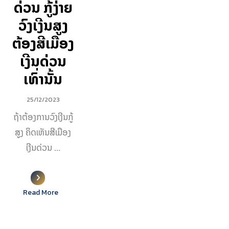
ດ່ວນ ກູ້ງ່າຍ
ວົງເງີນສູງ
ຕ້ອງສີເມືອງ
ເງີນດ່ວນ
ເທົ່ານັ້ນ
25/12/2023
ຖ້າຕ້ອງການວົງເງີນກູ້
ສູງ ຄິດເຫັນສີເມືອງ
ເງີນດ່ວນ ...
Read More