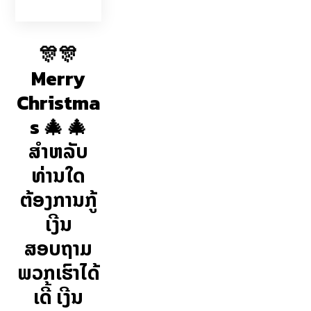
🎊🎊
Merry
Christma
s 🎄 🎄
ສຳຫລັບ
ທ່ານໃດ
ຕ້ອງການກູ້
ເງີນ
ສອບຖາມ
ພວກເຮົາໄດ້
ເດີ້ ເງີນ