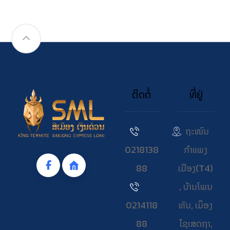
ຕິດຕໍ່
ທີ່ຢູ່
ຖະໜົນ
0218138
ກຳແພງ
88
ເມືອງ(T4)
, ບ້ານໂພນ
0214118
ທັນ, ເມຶອງ
88
ໄຊເສດຖາ,