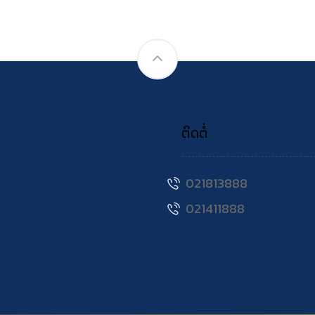
ຕິດຕໍ່
021813888
021411888