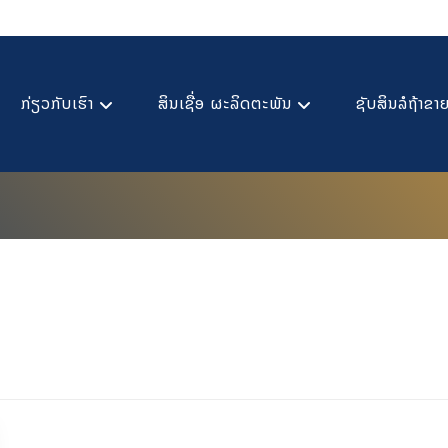
ກ່ຽວກັບເຮົາ
ສິນເຊື່ອ ຜະລິດຕະພັນ
ຊັບສິນລໍຖ້າຂາ