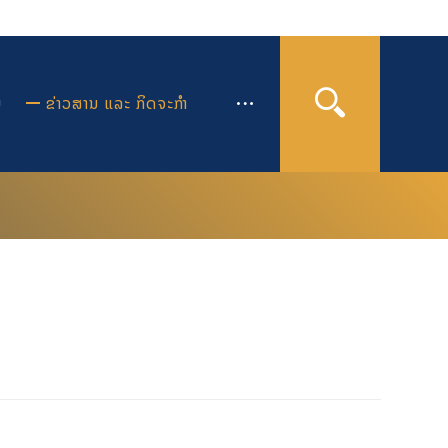
ຍ
ຂ່າວສານ ແລະ ກິດຈະກຳ