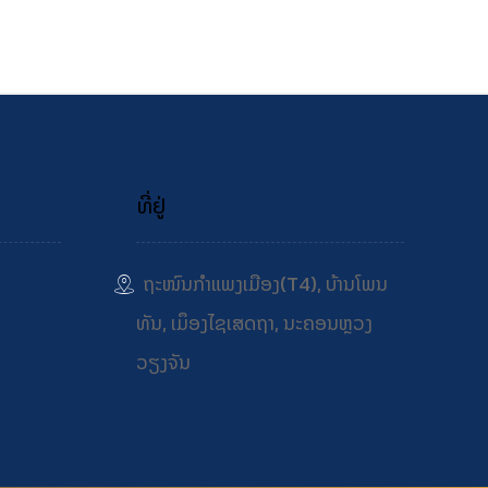
ທີ່ຢູ່
ຖະໜົນກຳແພງເມືອງ(T4), ບ້ານໂພນ
ທັນ, ເມຶອງໄຊເສດຖາ, ນະຄອນຫຼວງ
ວຽງຈັນ