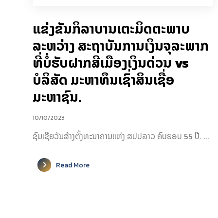
ແຂ່ງຂັນກິລາບານເຕະມິດຕະພາບ
ລະຫວ່າງ ສະຖາບັນການເງິນຈຸລະພາກ
ທີ່ບໍ່ຮັບຝາກສີເມືອງເງິນດ່ວນ vs
ບໍລິສັດ ມະຫາທຶນເຊົ່າສິນເຊື່ອ
ມະຫາຊົນ.
10/10/2023
ຊົມເຊີຍວັນສ້າງຕັ້ງທະນາຄານແຫ່ງ ສປປລາວ ຄົບຮອບ 55 ປີ. ...
Read More