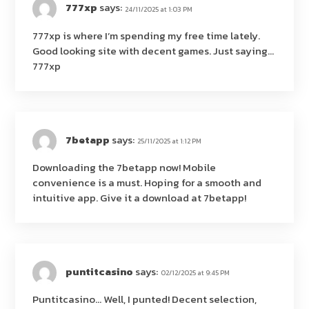
777xp
says:
24/11/2025 at 1:03 PM
777xp is where I’m spending my free time lately.
Good looking site with decent games. Just saying…
777xp
7betapp
says:
25/11/2025 at 1:12 PM
Downloading the 7betapp now! Mobile
convenience is a must. Hoping for a smooth and
intuitive app. Give it a download at
7betapp
!
puntitcasino
says:
02/12/2025 at 9:45 PM
Puntitcasino… Well, I punted! Decent selection,