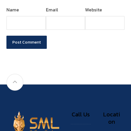
Name
Email
Website
Post Comment
Call Us
Locati
on