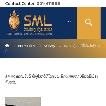
Contact Center :
021-411888
Promotion
Activity
ປະກາດຜູ້ໂຊກດີທີ່ໄດ້ຮວ່ມກິດຈະ
ກໍາ
ຂໍສະແດງຄວາມຍີນດີ ນໍາຜູ້ໂຊກດີທີໄດ້ຮັບຜະລິດຕະພັນຈາກບໍລິສັດສີເມຶອງ
ເງີນດວ່ນ
1
2