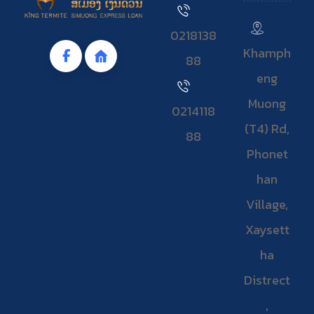
0218138
Khamph
88
eng
Muong
0214118
(T4) Rd,
88
Phonet
han
Village,
Xaysett
ha
Distrect
,