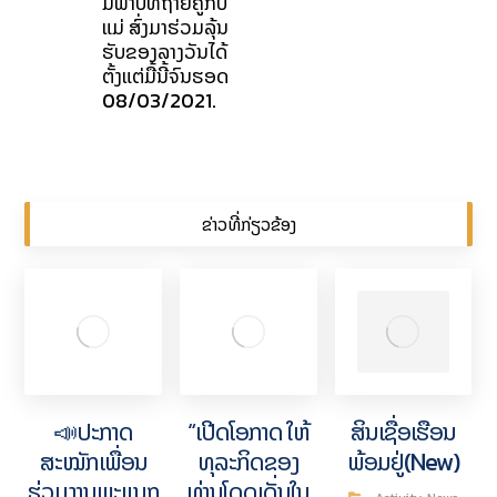
ມີພາບທີ່ຖ່າຍຄູ່ກັບ
ແມ່ ສົ່ງມາຮ່ວມລຸ້ນ
ຮັບຂອງລາງວັນໄດ້
ຕັ້ງແຕ່ມື້ນີ້ຈົນຮອດ
08/03/2021.
ຂ່າວທີ່ກ່ຽວຂ້ອງ
📣ປະກາດ
“ເປີດໂອກາດ ໃຫ້
ສິນເຊື່ອເຮືອນ
ສະໝັກເພື່ອນ
ທຸລະກິດຂອງ
ພ້ອມຢູ່(New)
ຮ່ວມງານພະແນກ
ທ່ານໂດດເດັ່ນໃນ