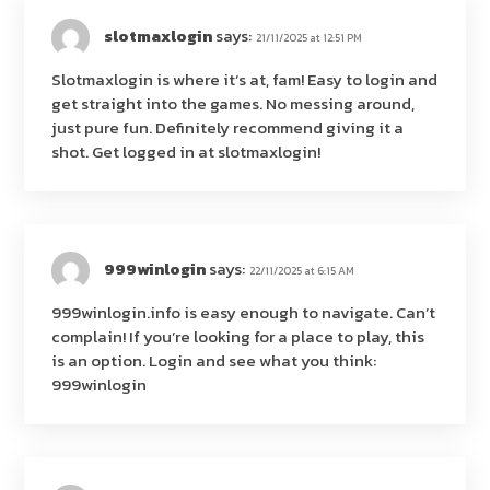
slotmaxlogin
says:
21/11/2025 at 12:51 PM
Slotmaxlogin is where it’s at, fam! Easy to login and
get straight into the games. No messing around,
just pure fun. Definitely recommend giving it a
shot. Get logged in at
slotmaxlogin
!
999winlogin
says:
22/11/2025 at 6:15 AM
999winlogin.info is easy enough to navigate. Can’t
complain! If you’re looking for a place to play, this
is an option. Login and see what you think:
999winlogin