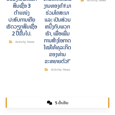
Activity
,
News
ສິນເຊື່ອ 3
ງານທອງຄໍາ! ມາ
ຕຳແໜ່ງ
ຮ່ວມໂຄສະນາ
ປະສົບການເຄີຍ
ແລະ ເປັນສ່ວນ
ເຮັດວຽກສິນເຊື່ອ
ຫນຶ່ງກັບພວກ
2 ປີຂື້ນໄປ.
ເຮົາ, ເພື່ອເພີ່ມ
ການສ້າງໂອກາດ
Activity
,
News
ໃໝ່ໃຫ້ທຸລະກິດ
ຂອງທ່ານ
ຂະຫຍາຍຕົວ!”
Activity
,
News
5 ຄຳເຫັນ