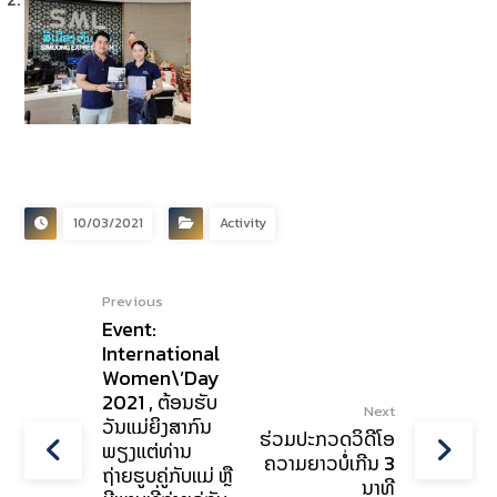
Previous
Next
10/03/2021
Activity
Previous
Event:
International
Women\’Day
2021 , ຕ້ອນຮັບ
Next
ວັນແມ່ຍິງສາກົນ
ຮ່ວມປະກວດວິດີໂອ
ພຽງແຕ່ທ່ານ
ຄວາມຍາວບໍ່ເກີນ 3
ຖ່າຍຮູບຄູ່ກັບແມ່ ຫຼື
ນາທີ